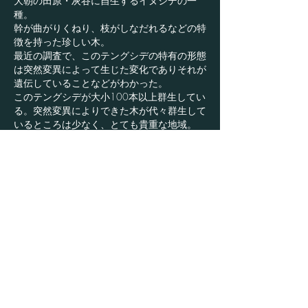
大朝の田原・灰谷に自生するイヌシデの一
種。
幹が曲がりくねり、枝がしなだれるなどの特
徴を持った珍しい木。
最近の調査で、このテングシデの特有の形態
は突然変異によって生じた変化でありそれが
遺伝していることなどがわかった。
このテングシデが大小100本以上群生してい
る。突然変異によりできた木が代々群生して
いるところは少なく、とても貴重な地域。
2000(平成12年)に国の天然記念物に指定さ
れた。
●小倉山城（酒蔵から車で10分）